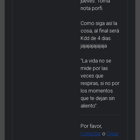
jueves. Toma
nota porfi.
Como siga así la
cosa, al final será
Kdd de 4 dias.
jajajajajajaja
"La vida no se
mide por las
veces que
respiras, si no por
los momentos
que te dejan sin
aliento".
Por favor,
Conectar
o
Crear