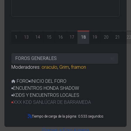
1
13
14
15
16
17
18
19
20
21
2
Moderadores:
oraculo
,
Grim
,
framon
FORO
INICIO DEL FORO
ENCUENTROS HONDA SHADOW
KDDS Y ENCUENTROS LOCALES
XXX KDD SANLÚCAR DE BARRAMEDA
Tiempo de carga de la página: 0.533 segundos
Gracias a
Foro Kunena