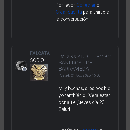
Por favor,
Conectar
o
Crear cuenta
para unirse a
la conversación.
FALCATA
Re: XXX KDD
#270422
SOCIO
SANLÚCAR DE
BARRAMEDA
Posted:
01 Ago 2025 16:08
Muy buenas, si es posible
yo también quisiera estar
por allí el jueves día 23.
Salud.