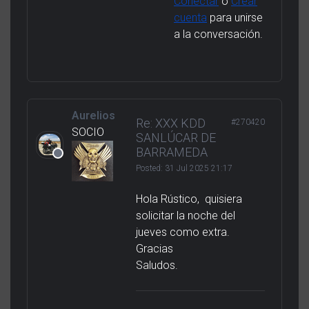
Conectar
o
Crear
cuenta
para unirse
a la conversación.
Aurelios
Re: XXX KDD
#270420
SOCIO
SANLÚCAR DE
BARRAMEDA
Posted:
31 Jul 2025 21:17
Hola Rústico, quisiera
solicitar la noche del
jueves como extra.
Gracias
Saludos.