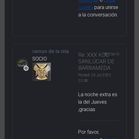
cuenta
para unirse
a la conversación.
ramon de la isla
Re: XXX KDD
#270419
SOCIO
SANLÚCAR DE
BARRAMEDA
Posted:
29 Jul 2025
20:38
La noche extra es
la del Jueves
,gracias
Por favor,