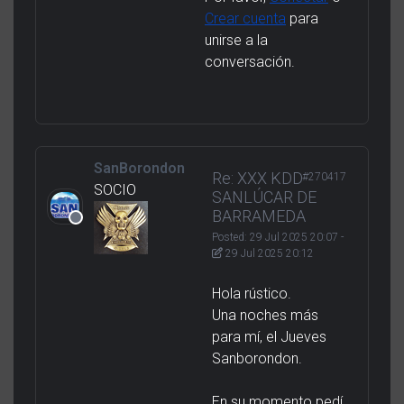
Crear cuenta
para
unirse a la
conversación.
SanBorondon
Re: XXX KDD
#270417
SOCIO
SANLÚCAR DE
BARRAMEDA
Posted:
29 Jul 2025 20:07
-
29 Jul 2025 20:12
Hola rústico.
Una noches más
para mí, el Jueves
Sanborondon.
En su momento pedí