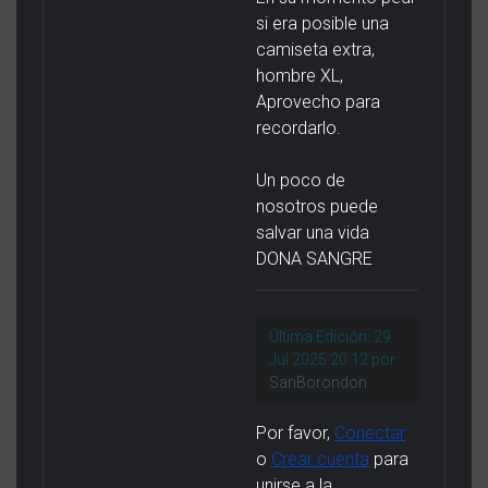
si era posible una
camiseta extra,
hombre XL,
Aprovecho para
recordarlo.
Un poco de
nosotros puede
salvar una vida
DONA SANGRE
Última Edición: 29
Jul 2025 20:12 por
SanBorondon
.
Por favor,
Conectar
o
Crear cuenta
para
unirse a la