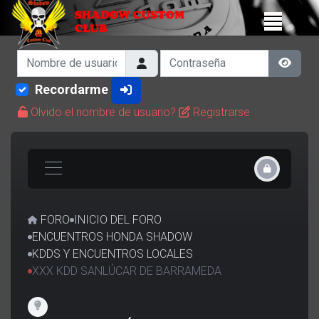
Nombre de usuario
Contraseña
Show 
Recordarme
Olvido el nombre de usuario?
Registrarse
FORO
INICIO DEL FORO
ENCUENTROS HONDA SHADOW
KDDS Y ENCUENTROS LOCALES
XXX KDD SANLÚCAR DE BARRAMEDA