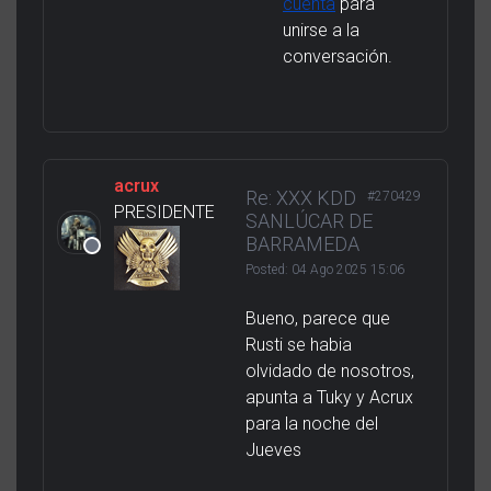
cuenta
para
unirse a la
conversación.
acrux
Re: XXX KDD
#270429
PRESIDENTE
SANLÚCAR DE
BARRAMEDA
Posted:
04 Ago 2025 15:06
Bueno, parece que
Rusti se habia
olvidado de nosotros,
apunta a Tuky y Acrux
para la noche del
Jueves