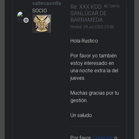
vallecasvilla
Re: XXX KDD
#270416
SOCIO
SANLÚCAR DE
BARRAMEDA
Posted:
29 Jul 2025 20:05
Hola Rustico
Por favor yo también
estoy interesado en
una noche extra la del
jueves.
Muchas gracias por tu
gestión.
Un saludo.
Por favor,
Conectar
o