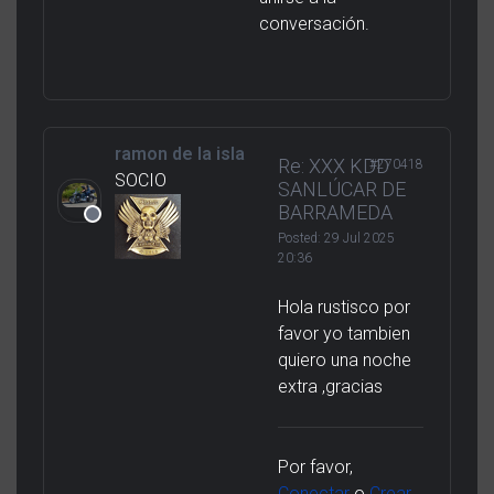
conversación.
ramon de la isla
Re: XXX KDD
#270418
SOCIO
SANLÚCAR DE
BARRAMEDA
Posted:
29 Jul 2025
20:36
Hola rustisco por
favor yo tambien
quiero una noche
extra ,gracias
Por favor,
Conectar
o
Crear