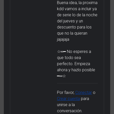
Buena idea, la proxima
kdd vamos a incluir ya
de serie lo de la noche
del jueves y un
descuento para los
que no la quieran
jajajaja
☆═━ No esperes a
que todo sea
perfecto. Empieza
ahora y hazlo posible
━═☆
Por favor,
Conectar
o
Crear cuenta
para
unirse a la
conversación.