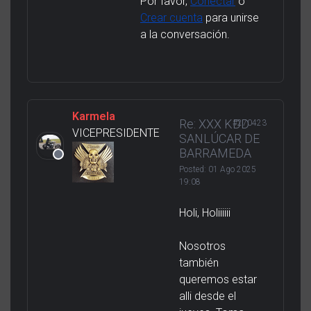
Por favor,
Conectar
o
Crear cuenta
para unirse
a la conversación.
Karmela
Re: XXX KDD
#270423
VICEPRESIDENTE
SANLÚCAR DE
BARRAMEDA
Posted:
01 Ago 2025
19:08
Holi, Holiiiiii
Nosotros
también
queremos estar
alli desde el