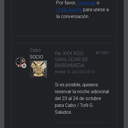
Por favor,
Conectar
o
Crear cuenta
para unirse a
la conversación.
Cabo
Re: XXX KDD
#270421
SOCIO
SANLÚCAR DE
BARRAMEDA
Posted:
31 Jul 2025 23:12
Si es posible, quisiera
reservar la noche adicional
del 23 al 24 de octubre
para Cabo / Toñi G.
Saludos