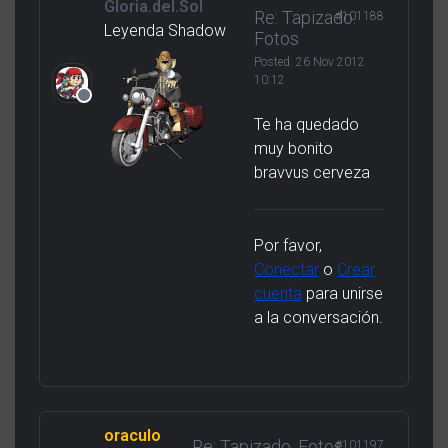
Gloria.del.Sol
Re: Tapizado.
#101188
Leyenda Shadow
Fotos
Posted:
26 Nov 2012
10:12
Te ha quedado
muy bonito
bravvus cerveza
Por favor,
Conectar
o
Crear
cuenta
para unirse
a la conversación.
oraculo
Re: Tapizado. Fotos
#101197