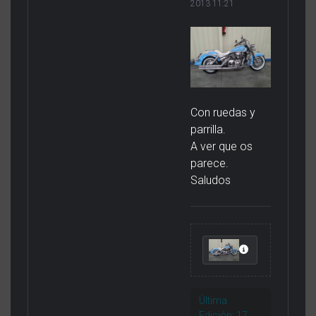
2013 11:21
Con ruedas y
parrilla.
A ver que os
parece.
Saludos
Última
Edición: 17