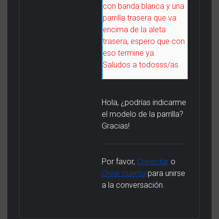
con banda blanca y una
parrilla trasera que va
encima de la aleta
trasera, espero que con
eso termine ya.
Saludos a todosss/as.
Hola, ¿podrías indicarme
el modelo de la parrilla?
Gracias!
Por favor,
Conectar
o
Crear cuenta
para unirse
a la conversación.