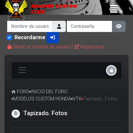
Nombre de usuario
Contraseña
Show 
Recordarme
Olvido el nombre de usuario?
Registrarse
FORO
INICIO DEL FORO
MODELOS CUSTOM HONDA
VTX
Tapizado. Fotos
Tapizado. Fotos