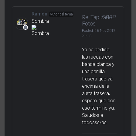
Ramón
Autor del tema
Re: Tapizado.
#101252
Sombra
Fotos
Posted:
26 Nov 2012
21:13
Ya he pedido
las ruedas con
banda blanca y
una parrilla
trasera que va
encima de la
aleta trasera,
espero que con
eso termine ya.
Saludos a
todosss/as.