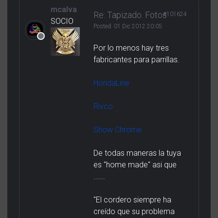
mcalva
Re: Tapizado. Fotos
#101624
SOCIO
Posted:
01 Dic 2012 20:05
Por lo menos hay tres
fabricantes para parrillas.
HondaLine
Rivco
Show Chrome
De todas maneras la tuya
es "home made" asi que
......
"El cordero siempre ha
creído que su problema