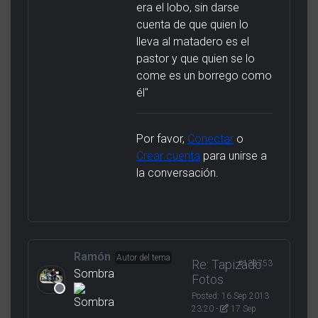
era el lobo, sin darse
cuenta de que quien lo
lleva al matadero es el
pastor y que quien se lo
come es un borrego como
él"
Por favor,
Conectar
o
Crear cuenta
para unirse a
la conversación.
Ramón
Autor del tema
Re: Tapizado.
#138753
Sombra
Fotos
Posted:
16 Sep 2013
23:20
-
17 Sep