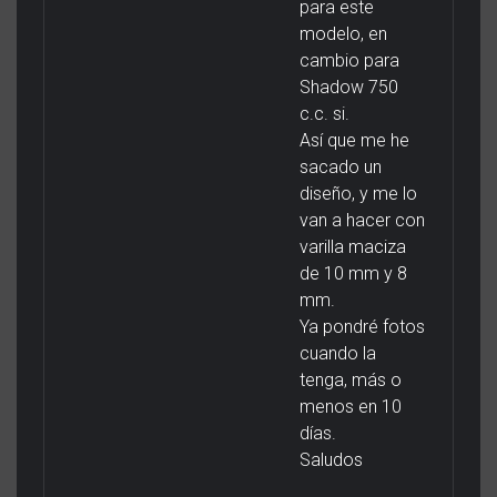
para este
modelo, en
cambio para
Shadow 750
c.c. si.
Así que me he
sacado un
diseño, y me lo
van a hacer con
varilla maciza
de 10 mm y 8
mm.
Ya pondré fotos
cuando la
tenga, más o
menos en 10
días.
Saludos