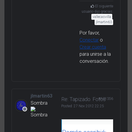
El siguiente
usuario dijo gracias:
vallecasvilla
,
jlmartin63
Por favor,
Conectar
o
Crear cuenta
para unirse a la
conversación.
jlmartin63
Re: Tapizado. Fotos
#101356
Sombra
Posted:
27 Nov 2012 22:25