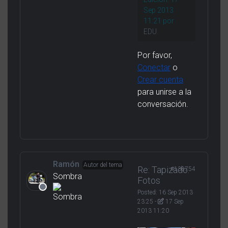
Sep 2013
11:21 por
EDU
.
Por favor,
Conectar
o
Crear cuenta
para unirse a la
conversación.
Ramón
Autor del tema
Re: Tapizado.
#138754
Sombra
Fotos
Posted:
16 Sep 2013
23:25
-
17 Sep
2013 11:20