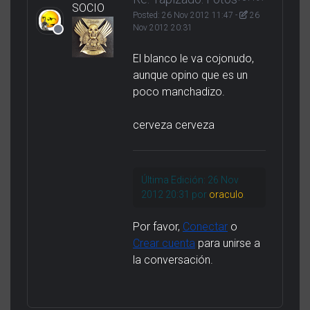
SOCIO
Posted:
26 Nov 2012 11:47
-
26
Nov 2012 20:31
El blanco le va cojonudo,
aunque opino que es un
poco manchadizo.
cerveza cerveza
Última Edición: 26 Nov
2012 20:31 por
oraculo
.
Por favor,
Conectar
o
Crear cuenta
para unirse a
la conversación.