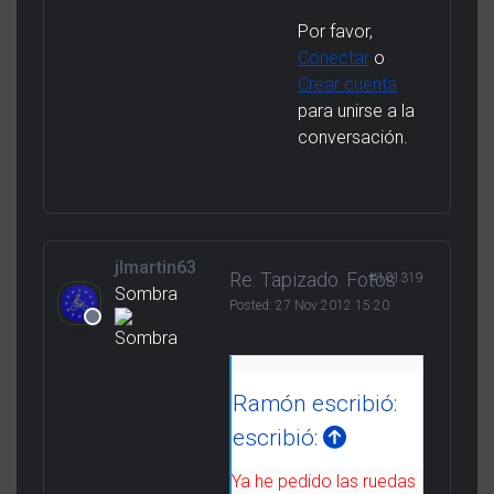
Por favor,
Conectar
o
Crear cuenta
para unirse a la
conversación.
jlmartin63
Re: Tapizado. Fotos
#101319
Sombra
Posted:
27 Nov 2012 15:20
Ramón escribió:
escribió:
Ya he pedido las ruedas