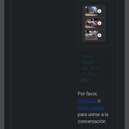
Última
Edición: 17
Sep 2013
11:20 por
EDU
.
Por favor,
Conectar
o
Crear cuenta
para unirse a la
conversación.