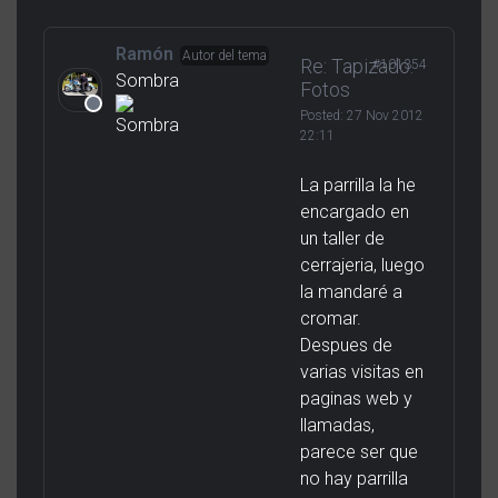
Ramón
Autor del tema
Re: Tapizado.
#101354
Sombra
Fotos
Posted:
27 Nov 2012
22:11
La parrilla la he
encargado en
un taller de
cerrajeria, luego
la mandaré a
cromar.
Despues de
varias visitas en
paginas web y
llamadas,
parece ser que
no hay parrilla