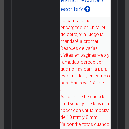
Ramón escribió:
escribió:
La parrilla la he
encargado en un taller
de cerrajeria, luego la
mandaré a cromar.
Despues de varias
visitas en paginas web y
llamadas, parece ser
que no hay parrilla para
este modelo, en cambio
para Shadow 750 c.c.
si.
Así que me he sacado
un diseño, y me lo van a
hacer con varilla maciza
de 10 mm y 8 mm.
Ya pondré fotos cuando