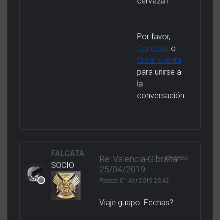
cerveza1
Por favor,
Conectar
o
Crear cuenta
para unirse a
la
conversación.
FALCATA
Re: Valencia-Gibraltar
#253655
SOCIO
25/04/2019
Posted:
01 Abr 2019 20:42
Viaje guapo. Fechas?