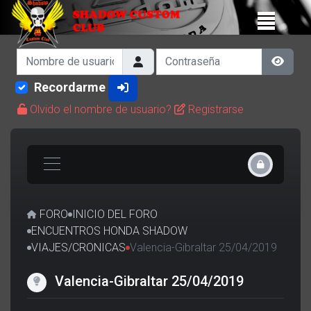
Nombre de usuario
Contraseña
Show 
Recordarme
Olvido el nombre de usuario?
Registrarse
FORO
INICIO DEL FORO
ENCUENTROS HONDA SHADOW
VIAJES/CRONICAS
Valencia-Gibraltar 25/04/2019
Valencia-Gibraltar 25/04/2019