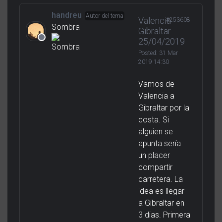
handreu
Autor del tema
Valencia-
#253608
Sombra
Gibraltar
25/04/2019
Posted:
31 Mar
2019 14:30
Vamos de
Valencia a
Gibraltar por la
costa. Si
alguien se
apunta sería
un placer
compartir
carretera. La
idea es llegar
a Gibraltar en
3 dias. Primera