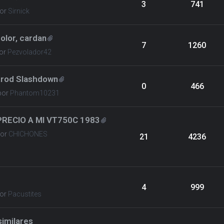
3
741
or
Sirnick
olor, cardan
7
1260
or
Pezvolador42
trod Slashdown
0
466
por
Phantom10231
PRECIO A MI VT750C 1983
por
CHICHONES
21
4236
4
999
or
Pacustites
imilares