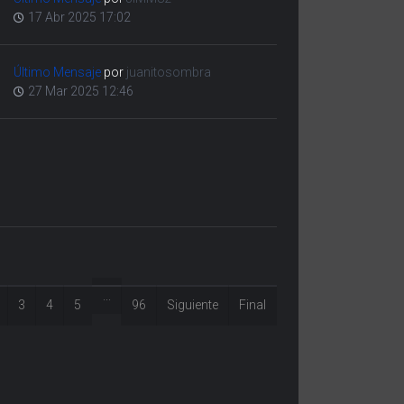
17 Abr 2025 17:02
Último Mensaje
por
juanitosombra
27 Mar 2025 12:46
...
3
4
5
96
Siguiente
Final