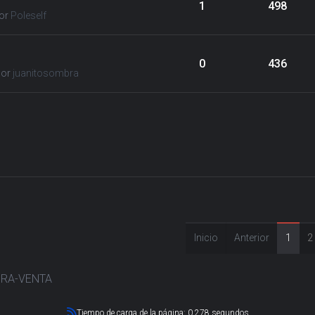
1
498
or
Poleself
0
436
por
juanitosombra
Inicio
Anterior
1
2
RA-VENTA
Tiempo de carga de la página: 0.278 segundos