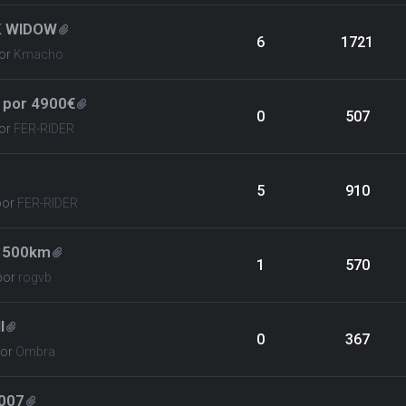
K WIDOW
6
1721
or
Kmacho
 por 4900€
0
507
or
FER-RIDER
5
910
por
FER-RIDER
23500km
1
570
por
rogvb
I
0
367
por
Ombra
007