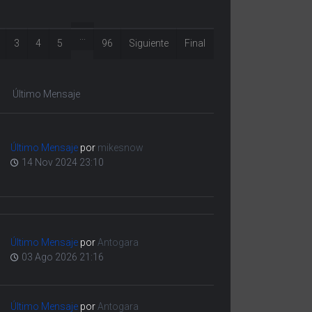
...
3
4
5
96
Siguiente
Final
Último Mensaje
Último Mensaje
por
mikesnow
14 Nov 2024 23:10
Último Mensaje
por
Antogara
03 Ago 2026 21:16
Último Mensaje
por
Antogara