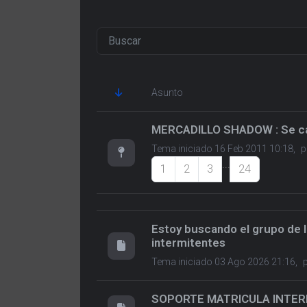
Asunto
MERCADILLO SHADOW : Se camb
Tema iniciado 16 Feb 2011 10:18,
p
...
1
2
3
24
Estoy buscando el grupo de l
intermitentes
Tema iniciado 03 Ago 2026 21:16,
SOPORTE MATRICULA INTER