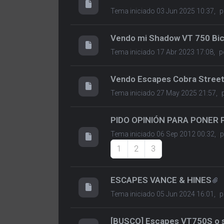
Tema iniciado 03 Jun 2025 10:37,
p
Vendo mi Shadow VT 750 Bic
Tema iniciado 17 Abr 2023 17:08,
p
Vendo Escapes Cobra Stree
Tema iniciado 27 May 2025 21:57,
PIDO OPINIÓN PARA PONER 
Tema iniciado 06 Sep 2012 00:32,
1
2
3
ESCAPES VANCE & HINES
Tema iniciado 05 Jun 2024 16:01,
p
[BUSCO] Escapes VT750S o s