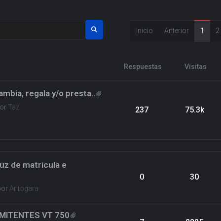
Inicio
Anterior
1
2
Respuestas
Visitas
ia, regala y/o presta..
or
Taz
237
75.3k
uz de matricula e
0
30
por
Antogara
MITENTES VT 750