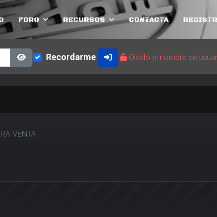
O
FORO
RECURSOS
CONTACTA
REGISTR
Recordarme
Olvido el nombre de usua
Show Password
RA-VENTA