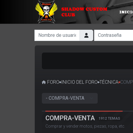
INICI
Nombre de usuario
Contraseña
FORO
INICIO DEL FORO
TÉCNICA
COMP
COMPRA-VENTA
1912 TEMAS
Comprar y vender motos, piezas, ropa, etc.